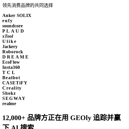
领先消费品牌的共同选择
Anker SOLIX
eufy
soundcore
PLAUD
xTool
Ulike
Jackery
Roborock
DREAME
EcoFlow
Insta360
TCL
Beatbot
CASETiFY
Creality
Shokz
SEGWAY
realme
12,000+
品牌方正在用 GEOly 追踪并赢
下 AI 搜索